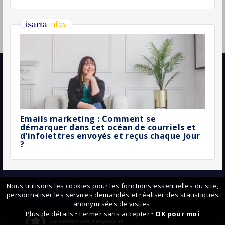
Pourquoi la créativité au travail demeure
une notion insaisissable ?
Nous contacter
Offres d'emploi
Espace candidats
01 82 88 53 96
Espace employeurs
infos@isarta.fr
Alertes-emplois
©
2026 Isarta /
Conditions d'utilisation (CGU),
Actualités et tendances
Politique de confidentialité et Cookies
Suivez-nous...
Nous utilisons les cookies pour les fonctions essentielles du site,
personnaliser les services demandés et réaliser des statistiques
anonymisées
de visites.
-
-
Plus de détails
Fermer sans accepter
OK pour moi