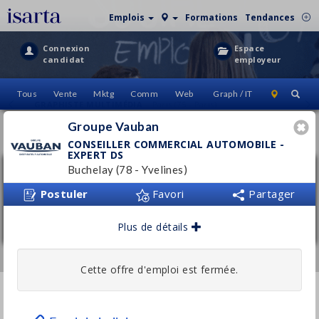
Emplois
Formations
Tendances
Connexion
Espace
candidat
employeur
Tous
Vente
Mktg
Comm
Web
Graph / IT
GRAPHISTE MULTIMÉDIA
– Paris (75 - Paris)
Groupe Vauban
OFFRES D'EMPLOI
(
0
)
CONSEILLER COMMERCIAL AUTOMOBILE -
EXPERT DS
Buchelay (78 - Yvelines)
Conseiller commercial automobile -
Expert DS
Postuler
Favori
Partager
Groupe Vauban
Buchelay
(78 - Yvelines)
Plus de détails
Permanent
CHARGÉ DE COMMUNICATION MARKETING