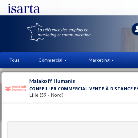
Tous
Commercial
Marketing
OFFRES D'EMPLOI
FI
Malakoff Humanis
CONSEILLER COMMERCIAL VENTE À DISTANCE F/
Conseiller commercial Vente à Distance
F/H - Marché des Entreprises
Lille (59 - Nord)
Malakoff Humanis
Pu
Lille
(59 - Nord)
11/
CDI
Assistant(e) Ressources Humaines (H/F)
ViaSphère