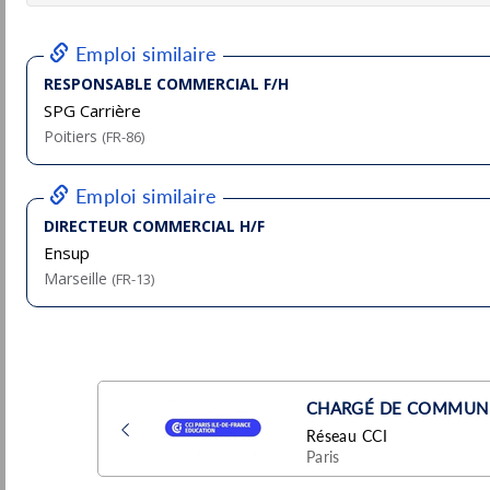
Mulhouse
Pu
(68 - Haut-Rhin)
13/
CDI
- Temps plein
Développeur(euse) Expert - Java Fullstack
- Services Publics - Ile de France
Sopra Steria
Pu
Courbevoie
(92 - Hauts-de-Seine)
13/
Temporaire
Chef de Projet Ingénierie Nucléaire &
Transformation Digitale H/F
ASSYSTEM
Pu
Courbevoie
(92 - Hauts-de-Seine)
13/
Temporaire
Responsable d'Offres - Solutions de
Guerre Electronique des Communications
(F/H)
Thales
Pu
13/
Gennevilliers
(92 - Hauts-de-Seine)