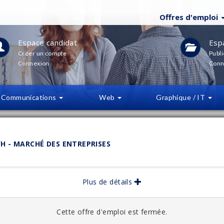
Offres d'emploi
Espace candidat
Esp
Créer un compte
Publi
Connexion
Conn
Communications
Web
Graphique / IT
LTRES
(
0
)
H - MARCHÉ DES ENTREPRISES
bliée :
03/2025
Plus de détails