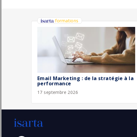
Permanent
Chargé(e) de Communication et
Conseiller(e) en Séjour
Gîtes de France Mayenne
Pu
Laval
(38 - Isère)
13/
CDI
- Temps plein
Graphiste en CDD / Durée 2 mois
Hana Group
Levallois-Perret
Pu
(92 - Hauts-de-Seine)
13/
CDD
Chef(fe) de projets communication
interne H-F
Abeille Assurances
Pu
Bois-Colombes
(92 - Hauts-de-Seine)
13/
CDI
Directeur / Directrice Marketing Marque -
IFTM