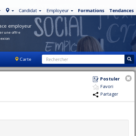
Candidat
Employeur
Formations
Tendances
ace employeur
er une offre
exion
Carte
Postuler
Favori
Partager