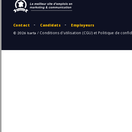
RELX
Pu
Paris
(75 - Paris)
13/
Permanent
Community Manager
L'agence SITIO
Montpellier
Pu
(34 - Hérault)
13/
Temps plein
CDI - Développeur(se) Full Stack H-F
Abeille Assurances
Bois-Colombes
Pu
(92 - Hauts-de-Seine)
13/
CDI
Apprenti.e chargé.e de communication
H/F
Université de Reims
Pu
10/
Reims
(51 - Marne)