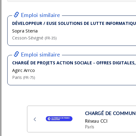
Deskeo
Pu
Paris
(75 - Paris)
7/
CDI
Développeur Full Stack TypeScript F/H
Klee Group
Pu
Le Plessis-Robinson
(92 - Hauts-de-Seine)
6/
Développeur (se) Full Stack Java/Angular
H/F
ACT-ON
Pu
Neuilly-sur-Seine
(92 - Hauts-de-Seine)
6/
Temporaire
Chef de Projet - Delivery Lead F/H
(DSI/Fabrique Digitale)
RATP
Pu
5/
Paris
(75 - Paris)
Développeur Full Stack Node/React - F/H