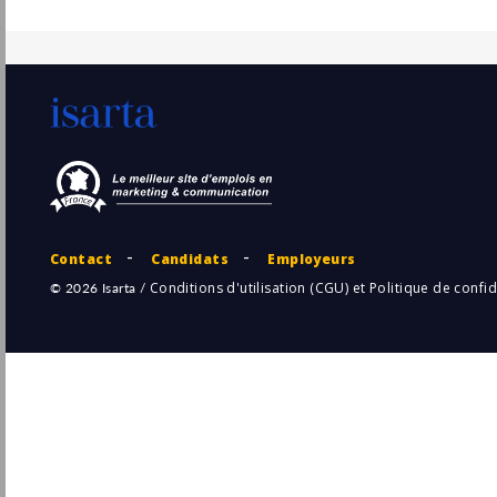
Niji
Pu
Issy-les-Moulineaux
(92 - Hauts-de-Seine)
5/
Senior Développeur(se) Fullstack (H/F)
LegalPlace
Paris
Pu
(75 - Paris)
5/
CDI
Développeur Fullstack .Net / Angular H/F
act digital
Pu
Paris
(75 - Paris)
3/
Chef de projet SharePoint/M365 et digital
H/F
NEXTON
Pu
Paris
(75 - Paris)
30/
CDI
Développeur Back-End Golang (F/H/X)