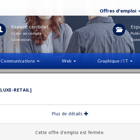
Offres d'emploi
Espace candidat
Esp
Créer un compte
Publi
Connexion
Conn
Communications
Web
Graphique / IT
LTRES
(
0
)
LUXE-RETAIL]
bliée :
04/2026
Plus de détails