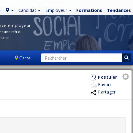
Candidat
Employeur
Formations
Tendances
ace employeur
er une offre
exion
Carte
Postuler
Favori
Partager