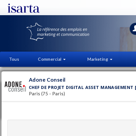
Tous
Commercial
Marketing
OFFRES D'EMPLOI
FI
Adone Conseil
CHEF DE PROJET DIGITAL ASSET MANAGEMENT [
Chef de projet Digital Asset Management
[Luxe-Retail]
Paris (75 - Paris)
Adone Conseil
Pu
Paris
(75 - Paris)
9/
Temporaire
Développeur Fullstack Senior / Lead
Engineer - CDI