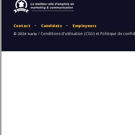
Mulhouse
(68 - Haut-Rhin)
30/
Permanent
Responsable Relations Publiques, Social
Media & Marketing (H/F)
Barrière
Pu
Paris
(75 - Paris)
29/
CDI
Assistant(E) Marketing Communication
(H/F)
Expressions Parfumees
Pu
Grasse
(06 - Alpes-Maritimes)
22/
Permanent
Assistant(e) Chef de projet Marketing
Go-to-market International H/F H/F
NAOS
Pu
Lyon
(69 - Rhône)
21/
Stage / Alternance
- Temps plein