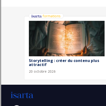
Responsable Marketing & Communication
Benedic
Metz
Pu
(57 - Moselle)
4/
CDI
Chef de projet marketing digital H/F
Comexposium
Paris
Pu
(75 - Paris)
4/
Permanent
Chef de projet marketing en
Apprentissage H/F
L'École Française
Pu
Paris
(75 - Paris)
30/
Stage / Alternance
Directeur Marketing Digital et
Communication Groupe H/F
Proevolution
Pu