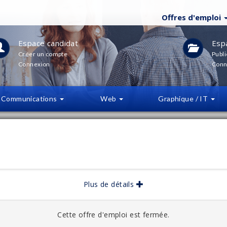
Offres d'emploi
Espace candidat
Esp
Créer un compte
Publi
Connexion
Conn
Communications
Web
Graphique / IT
LTRES
(
0
)
bliée :
04/2026
Plus de détails