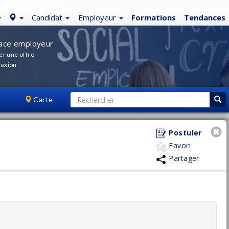
Candidat
Employeur
Formations
Tendances
ace employeur
er une offre
exion
Carte
Postuler
Favori
Partager