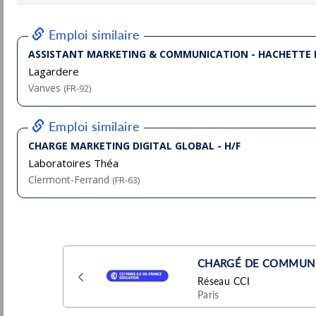
Pu
Longeville-sur-Mer
(85 - Vendée)
6/
CDI
- Temps plein
Directeur / trice Marketing &
Communication
Pluxee
Pu
Paris
(75 - Paris)
6/
Permanent
CDD 3 mois Chef de Produits Marketing
(H/F)
Atlasformen
Pu
Paris
(75 - Paris)
4/
CDD
Responsable Marketing et Communication
(H/F)
Soeur
Pu
Paris
(75 - Paris)
4/
Permanent