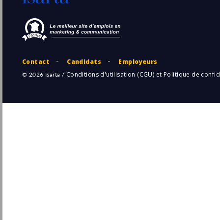
29/
CDI
Responsable Commercial Immobilier
Patrimonial H/F - CDI
iSélection
Pu
Toulouse
(31 - Haute-Garonne)
29/
CDI
CDI Responsable Commercial et Comptes
Stratégiques - Airlines et MRO (H/F)
SPHEREA
Pu
Toulouse
(31 - Haute-Garonne)
27/
CDI
Business Développeur H/F
Septeo
Montpellier
Pu
(34 - Hérault)
21/
CDI
CDI Responsable Commercial filière