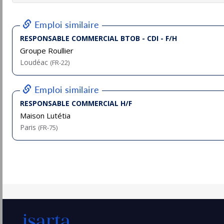
Permanent
Responsable Commercial F/H
Groupe Adf
Balma
Pu
(31 - Haute-Garonne)
8/
Permanent
Responsable commercial Sud-Est F/H
Groupe Adf
Vitrolles
Pu
(13 - Bouches-du-Rhône)
17/
Permanent
Responsable commercial Rhône-Alpes F/H
Groupe Adf
Saint-Laurent-de-Mure
Pu
(69 - Rhône)
13/
Permanent
Responsable Commercial Secteur H/F
KION
Toulouse
Pu
(31 - Haute-Garonne)