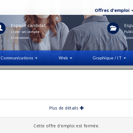
Offres d'emploi
Espace candidat
Esp
Créer un compte
Publi
Connexion
Conn
Communications
Web
Graphique / IT
LTRES
(
0
)
bliée :
04/2026
Plus de détails
bliée :
07/2026