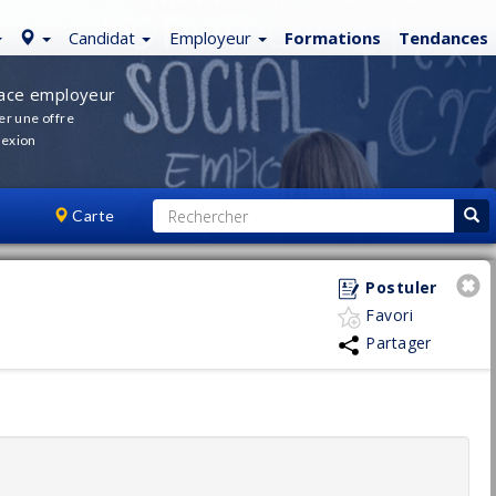
Candidat
Employeur
Formations
Tendances
ace employeur
er une offre
exion
Carte
Postuler
Favori
Partager