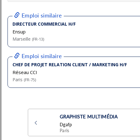
Groupama
Pu
Hazebrouck
(59 - Nord)
13/
CDI
Responsable commercial Habitat Collectif
/ Marchés publics (H/F)
Liane RH
Pu
7/
Champigny-sur-Marne
(94 - Val-de-Marne)
Responsable commercial Sud-Est (F/H) ?
Fonroche Lighting
Lyon
Pu
(69 - Rhône)
7/
Permanent
Nos super offres || Responsable
commercial HORECA
W Group
Pu
Paris
(75 - Paris)
6/
CDI