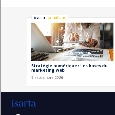
Nos super offres || DIRECTEUR
COMMERCIAL BtoB FINTECH
W Group
Pu
Arcueil
(94 - Val-de-Marne)
6/
CDI
Responsable Commercial RÃ©gional F/H
(MÃ©dical, Solutions HospitaliÃ¨res) -
Lyon
Esprit -RH
Pu
5/
Lyon
(69 - Rhône)
Permanent
Responsable Commercial Export F/H
Thales
Osny
Pu
(95 - Val-d'Oise)
5/
Permanent
Responsable Commercial
Douane/Overseas - H/F