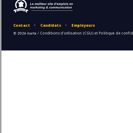
Groupe BBL
Pu
4/
Saint-Quentin-Fallavier
(38 - Isère)
Responsable Commercial de Site (H/F)
Les Jardins d'Arcadie
La Teste-de-Buch
Pu
(33 - Gironde)
4/
Permanent
Chargé(e) d'affaires Junior B2B - Solutions
numériques
Koesio
Pu
4/
Lyon
(69 - Rhône)
Responsable Commercial H/F
Comexposium
Saint-Mandé
Pu
(94 - Val-de-Marne)
4/
Permanent
Responsable Commercial Usine (H/F)
Eysines