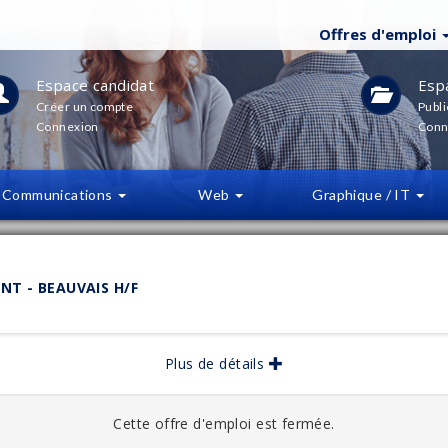
Offres d'emploi
Espace candidat
Esp
Créer un compte
Publi
Connexion
Conn
Communications
Web
Graphique / IT
LTRES
(
0
)
NT - BEAUVAIS H/F
bliée :
04/2025
Plus de détails