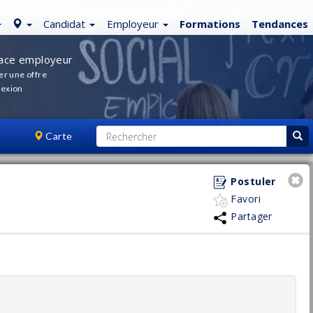
Candidat
Employeur
Formations
Tendances
ace employeur
er une offre
exion
Carte
Postuler
Favori
Partager