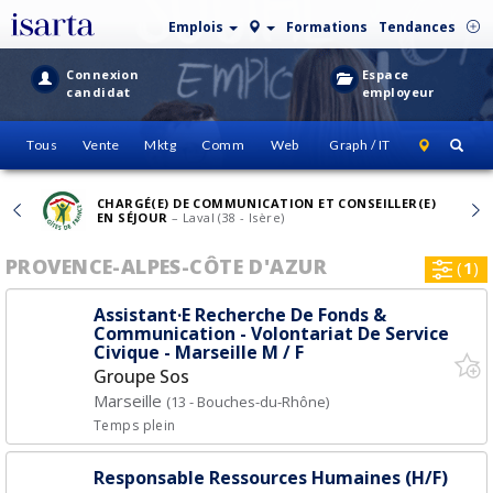
Emplois
Formations
Tendances
Connexion
Espace
candidat
employeur
Tous
Vente
Mktg
Comm
Web
Graph / IT
CHARGÉ(E) DE COMMUNICATION ET CONSEILLER(E)
EN SÉJOUR
– Laval (38 - Isère)
PROVENCE-ALPES-CÔTE D'AZUR
(
1
)
Assistant·E Recherche De Fonds &
Communication - Volontariat De Service
Civique - Marseille M / F
Groupe Sos
Marseille
(13 - Bouches-du-Rhône)
Temps plein
Responsable Ressources Humaines (H/F)