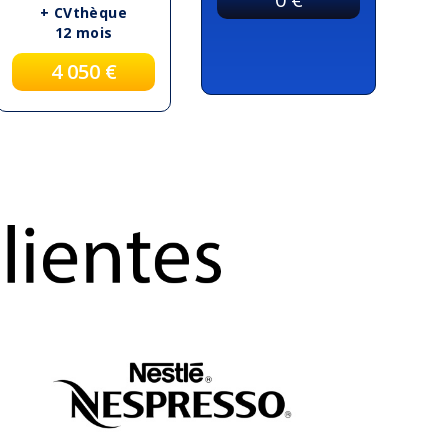
+ CVthèque
12 mois
4 050 €