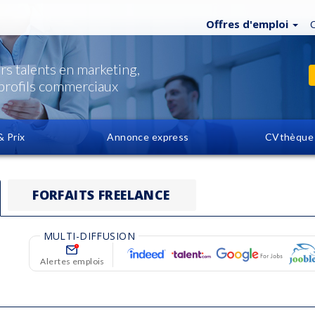
Offres d'emploi
rs talents en marketing,
profils commerciaux
& Prix
Annonce express
CVthèque
FORFAITS FREELANCE
MULTI-DIFFUSION
Alertes
emplois