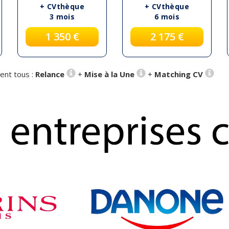
+ CVthèque
+ CVthèque
3 mois
6 mois
1 350 €
2 175 €
ent tous :
Relance
+
Mise à la Une
+
Matching CV