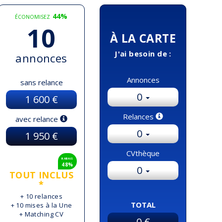
44%
ÉCONOMISEZ
10
À LA CARTE
J'ai besoin de :
annonces
Annonces
sans relance
0
1 600 €
Relances
avec relance
0
1 950 €
CVthèque
RABAIS
48%
0
TOUT INCLUS
*
+ 10 relances
TOTAL
+ 10 mises à la Une
+ Matching CV
0 €