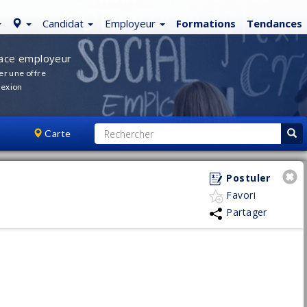
Candidat
Employeur
Formations
Tendances
ace employeur
er une offre
exion
Carte
Postuler
Favori
Partager