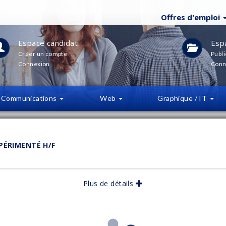
Offres d'emploi
Espace candidat
Esp
Créer un compte
Publi
Connexion
Conn
Communications
Web
Graphique / IT
LTRES
(
0
)
PÉRIMENTÉ H/F
bliée :
06/2025
Plus de détails