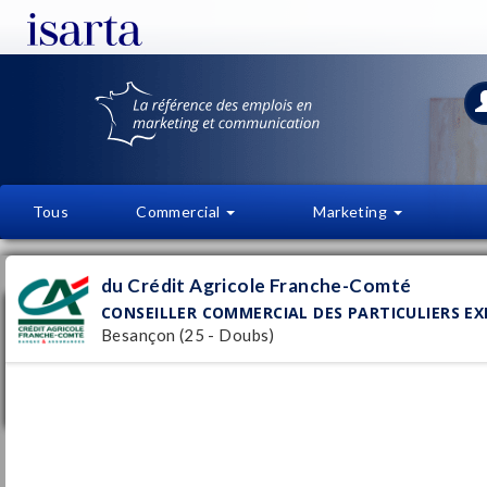
Tous
Commercial
Marketing
OFFRES D'EMPLOI
FI
du Crédit Agricole Franche-Comté
CONSEILLER COMMERCIAL DES PARTICULIERS EX
Conseiller commercial des particuliers
expérimenté H/F
Besançon (25 - Doubs)
du Crédit Agricole Franche-Comté
Pu
Besançon
(25 - Doubs)
26/
CDI
Stagiaire déploiement digital & relation
client- H/F