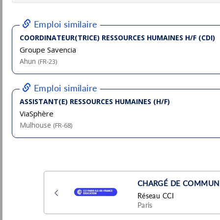
Fidal
Pu
Rennes
(35 - Ille-et-Vilaine)
7/
CDD
Chargé(e) de missions Ressources
Humaines H/F
Fidal
Pu
Rennes
(35 - Ille-et-Vilaine)
7/
CDD
Responsable ressources humaines F/H
Eiffage
Pessac
Pu
(33 - Gironde)
5/
Permanent
Chargé Ressources Humaines CDD F/H
Veolia Recyclage et Valorisation des Déchets
Valbonne
Pu
(06 - Alpes-Maritimes)
5/
CDD