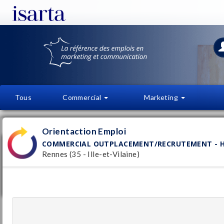
Tous
Commercial
Marketing
OFFRES D'EMPLOI
FI
Orientaction Emploi
COMMERCIAL OUTPLACEMENT/RECRUTEMENT - H/
Commercial Outplacement/Recrutement
Rennes (35 - Ille-et-Vilaine)
- H/F - Orientaction Emploi
Orientaction Emploi
Pu
Rennes
(35 - Ille-et-Vilaine)
27/
Permanent
Chargé(e) de missions Ressources
Humaines H/F