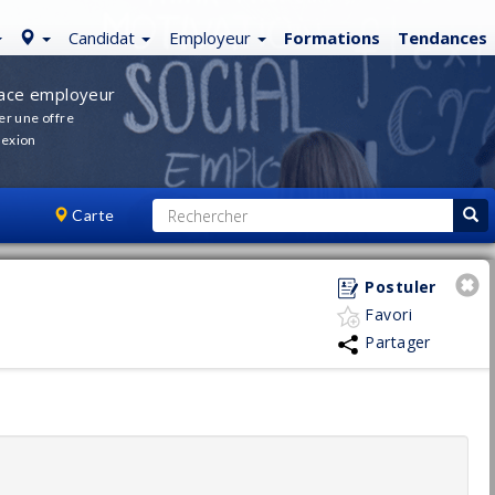
Candidat
Employeur
Formations
Tendances
ace employeur
er une offre
exion
Carte
Postuler
Favori
Partager