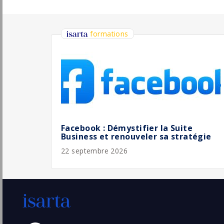
Responsable ressources humaines - F/H
ICF Habitat
Paris
Pu
(75 - Paris)
5/
CDD
Directeur.trice des ressources humaines
Université de Reims
Reims
Pu
(51 - Marne)
5/
CDD
Partenaire Associé(e), Ressources
Humaines, EU PXT
Amazon
Pu
Beauvais
(60 - Oise)
5/
Permanent
Responsable ressources humaines F/H
LSDH
36210 Varennes-sur-Fouzon
Pu
(36 - Indre)
5/
Permanent