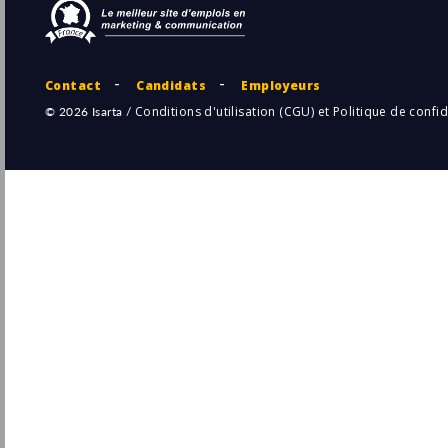
Coordinateur(trice) Ressources Humaines
H/F (CDI)
Groupe Savencia
Pu
Ahun
(23 - Creuse)
4/
CDI
Directeur des Ressources Humaines Ultra-
frais (F/H)
Agrial
Pu
4/
Jouy
(28 - Eure-et-Loir)
Responsable Ressources Humaines H/F
Réseau Partenaires
Metz
Pu
(57 - Moselle)
4/
CDI
Nos super offres || Responsable
Ressources Humaines Senior
W Group
Pu