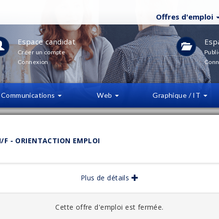
Offres d'emploi
Espace candidat
Esp
Créer un compte
Publi
Connexion
Conn
Communications
Web
Graphique / IT
LTRES
(
0
)
F - ORIENTACTION EMPLOI
bliée :
06/2025
Plus de détails