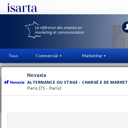
Tous
Commercial
Marketing
OFFRES D'EMPLOI
FI
Novaxia
ALTERNANCE OU STAGE - CHARGÉ.E DE MARKET
Alternance ou Stage - Chargé.e de
marketing et de communication (F/H)
Paris (75 - Paris)
Novaxia
Pu
Paris
(75 - Paris)
29/
Stage / Alternance
Chargé/e marketing-communication
libéralités (CDD 12/24 mois) - Direction