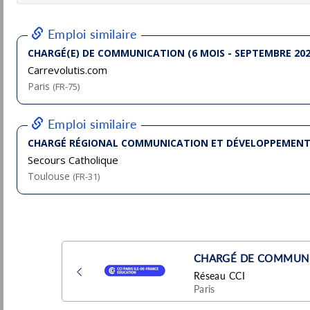
Communication Générosité H/F
Secours Catholique
Pu
4/
Paris
(75 - Paris)
CDD
- Temps plein
Chargé de communication marketing H/F
Réseau CCI
Paris
Pu
(75 - Paris)
21/
CDI
- Temps plein
CDD - Chargé(e) de marketing
opérationnel et communication - F/H
Visiativ
Pu
Rennes
(35 - Ille-et-Vilaine)
6/
CDD
Chargé(e) de Marketing & Communication
BtoB
FOOD AFRICA
Pu
Les Ponts-de-Cé
(49 - Maine-et-Loire)
6/