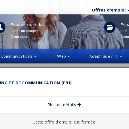
Offres d'emploi
Espace candidat
Esp
Créer un compte
Publi
Connexion
Conn
Communications
Web
Graphique / IT
LTRES
(
0
)
ING ET DE COMMUNICATION (F/H)
bliée :
07/2025
Plus de détails