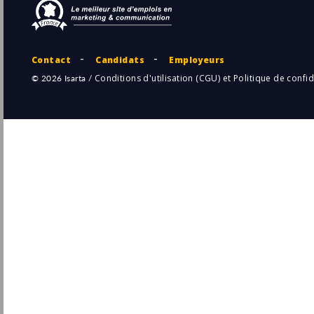
Hermes
Pu
Pantin
(93 - Seine-Saint-Denis)
5/
CDI
Chargé(e) de Communication H/F
Comexposium
Saint-Mandé
Pu
(94 - Val-de-Marne)
4/
CDI
CDD - Chargé(e) de projet - Outil de
communication réseau
Abeille Assurances
Pu
Bois-Colombes
(92 - Hauts-de-Seine)
3/
CDD
- Temps plein
Chargé régional Communication et
développement ressources Hauts-de-
France/Normandie (CDD 10 mois) H/F
Secours Catholique
Pu
31/
Paris
(75 - Paris)