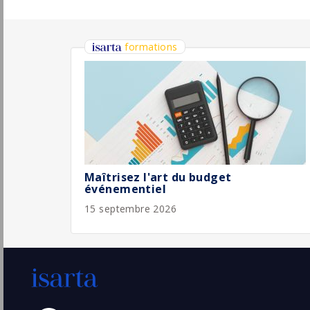
CDD
- Temps plein
apprenti.e chargé.e de communication et
marketing H/F
Geodis
Pu
Lyon
(69 - Rhône)
15/
Permanent
Responsable Communication Expertises &
Relations Presse H/F
Apave
Pu
Paris
(75 - Paris)
6/
CDI
Chargé(e) de communication
OECD
Paris
Pu
(75 - Paris)
5/
Temporaire
CDI - Responsable communication interne
Métiers H/F