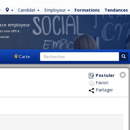
Candidat
Employeur
Formations
Tendances
ace employeur
er une offre
exion
Carte
Postuler
Favori
Partager