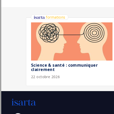
Chargé(e) des Ressources Humaines
Barrière
Paris
Pu
(75 - Paris)
6/
CDI
Nos super offres || Directeur des
Ressources Humaines
W Group
Pu
6/
Paris
(75 - Paris)
Responsable ressources humaines F/H
Eiffage
Pessac
Pu
(33 - Gironde)
5/
Permanent
Responsable ressources humaines - F/H
ICF Habitat
Paris
Pu
(75 - Paris)
5/
CDD