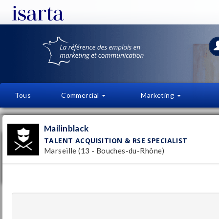
Tous
Commercial
Marketing
OFFRES D'EMPLOI
FI
Mailinblack
TALENT ACQUISITION & RSE SPECIALIST
Talent Acquisition & RSE Specialist
Marseille (13 - Bouches-du-Rhône)
Mailinblack
Marseille
Pu
(13 - Bouches-du-Rhône)
6/
Temps plein
Chargé Ressources Humaines CDD F/H
Veolia Recyclage et Valorisation des Déchets