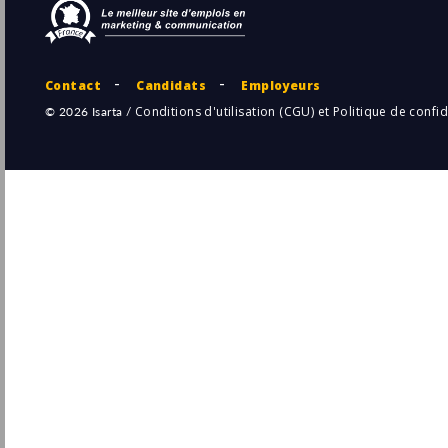
Directeur.trice des ressources humaines
Université de Reims
Reims
Pu
(51 - Marne)
5/
CDD
Partenaire Associé(e), Ressources
Humaines, EU PXT
Amazon
Pu
Beauvais
(60 - Oise)
5/
Permanent
Responsable ressources humaines F/H
LSDH
36210 Varennes-sur-Fouzon
Pu
(36 - Indre)
5/
Permanent
Coordinateur(trice) Ressources Humaines
H/F (CDI)
Groupe Savencia
Pu
Ahun
(23 - Creuse)
4/