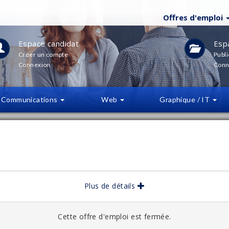
Offres d'emploi
Espace candidat
Esp
Créer un compte
Publi
Connexion
Conn
Communications
Web
Graphique / IT
LTRES
(
0
)
bliée :
08/2025
Plus de détails