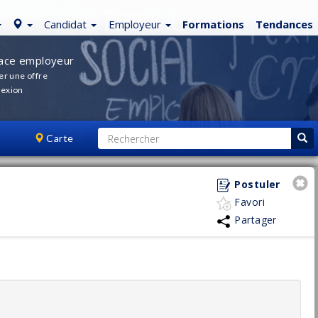
Candidat
Employeur
Formations
Tendances
ace employeur
er une offre
exion
Carte
Postuler
Favori
Partager