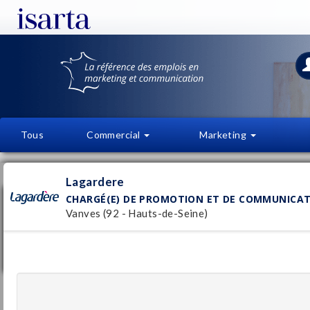
Tous
Commercial
Marketing
OFFRES D'EMPLOI
FI
Lagardere
CHARGÉ(E) DE PROMOTION ET DE COMMUNICAT
Chargé(e) de promotion et de
communication H/F
Vanves (92 - Hauts-de-Seine)
Lagardere
Pu
Vanves
(92 - Hauts-de-Seine)
22/
CDD
Assistant marketing & communication -
Hachette Pratique H/F