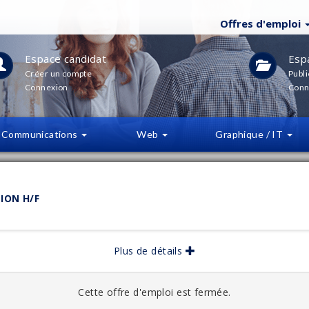
Offres d'emploi
Espace candidat
Esp
Créer un compte
Publi
Connexion
Conn
Communications
Web
Graphique / IT
LTRES
(
0
)
ION H/F
bliée :
08/2025
Plus de détails