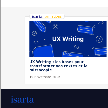
Chargé/e marketing-communication
libéralités (CDD 12/24 mois) - Direction
Communication Générosité H/F
Secours Catholique
Pu
4/
Paris
(75 - Paris)
CDD
- Temps plein
Chargé(e) de Communication H/F
Comexposium
Saint-Mandé
Pu
(94 - Val-de-Marne)
4/
CDI
CDD - Chargé(e) de projet - Outil de
communication réseau
Abeille Assurances
Pu
Bois-Colombes
(92 - Hauts-de-Seine)
3/
CDD
- Temps plein
Chargé régional Communication et
développement ressources Hauts-de-
France/Normandie (CDD 10 mois) H/F