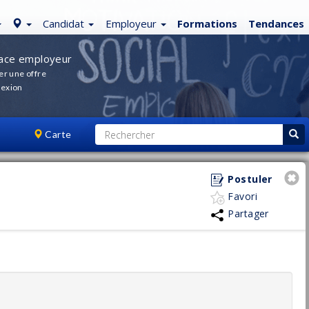
Candidat
Employeur
Formations
Tendances
ace employeur
er une offre
exion
Carte
Postuler
Favori
Partager