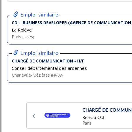
Lagardere
Pu
Vanves
(92 - Hauts-de-Seine)
7/
Stage / Alternance
Assistant graphiste H/F
Lagardere
Vanves
Pu
(92 - Hauts-de-Seine)
15/
Stage / Alternance
Chargé(e) de communication
OECD
Paris
Pu
(75 - Paris)
5/
Temporaire
CDI - Responsable communication interne
Métiers H/F
Hermes
Pu
Pantin
(93 - Seine-Saint-Denis)
5/
CDI