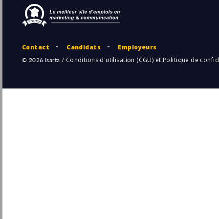
Secours Catholique
Pu
31/
Paris
(75 - Paris)
CDD
- Temps plein
Chargé(e) de communication en CDD F/H
ICF Habitat
Paris
Pu
(75 - Paris)
31/
CDD
Stagiaire Communication Et
Événementiel, BioLabs Hotel Dieu
BioLabs
Pu
Paris
(75 - Paris)
31/
Stage / Alternance
CDI - Business Developer (Agence de
Communication Événementielle) (F/H)
La Relève
Pu
Paris
(75 - Paris)
29/
CDI