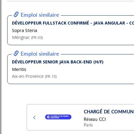
Sopra Steria
Pu
Nantes
(44 - Loire-Atlantique)
5/
Temporaire
Développeur Fullstack confirmé - JAVA
ANGULAR - Collectivités territoriales -
Bordeaux
Sopra Steria
Pu
5/
Mérignac
(33 - Gironde)
Temporaire
Développeur Fullstack - Services Financiers
- Angers
Sopra Steria
Pu
Angers
(49 - Maine-et-Loire)
5/
Temporaire
Lead Développeur / se - Full stack -
Services Publics - Nantes
Sopra Steria
Pu
Nantes