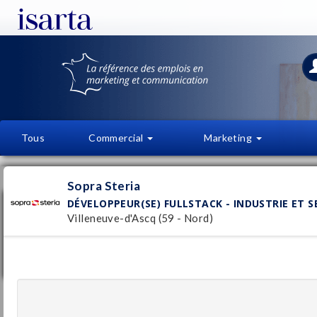
Tous
Commercial
Marketing
OFFRES D'EMPLOI
FI
Sopra Steria
DÉVELOPPEUR(SE) FULLSTACK - INDUSTRIE ET SE
Développeur(se) Fullstack - Industrie et
Services - Lille
Villeneuve-d'Ascq (59 - Nord)
Sopra Steria
Pu
Villeneuve-d'Ascq
(59 - Nord)
28/
Temporaire
Développeur / se - Java Fullstack - Services
Financiers - Nantes