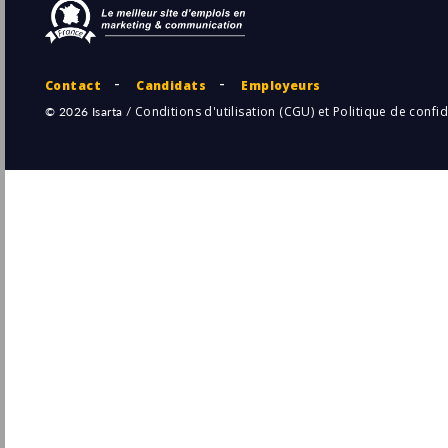
Développeur Fullstack Java React -
Services Financiers - Ile-De-France
Sopra Steria
Pu
Paris
(75 - Paris)
27/
Temporaire
Développeur / se Expert / e - Full stack -
Services Publics - Rennes
Sopra Steria
Pu
Cesson-Sévigné
(35 - Ille-et-Vilaine)
24/
Temporaire
Développeur / euse Solutions de lutte
informatique Cyberdéfense - Défense et
sécurité - Rennes
Sopra Steria
Pu
23/
Cesson-Sévigné
(35 - Ille-et-Vilaine)
Temporaire
Développeur/se Full Stack - Java / Angular