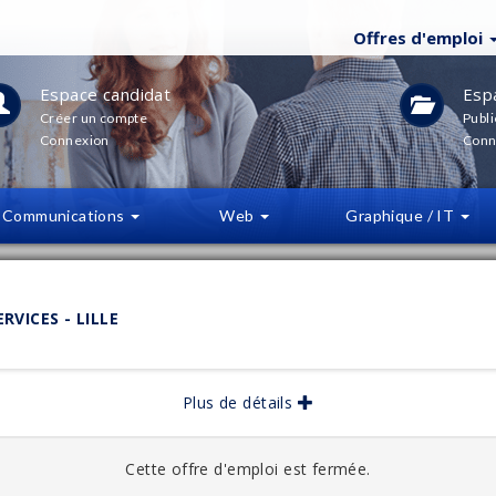
Offres d'emploi
Espace candidat
Esp
Créer un compte
Publi
Connexion
Conn
Communications
Web
Graphique / IT
LTRES
(
0
)
RVICES - LILLE
bliée :
08/2025
Plus de détails