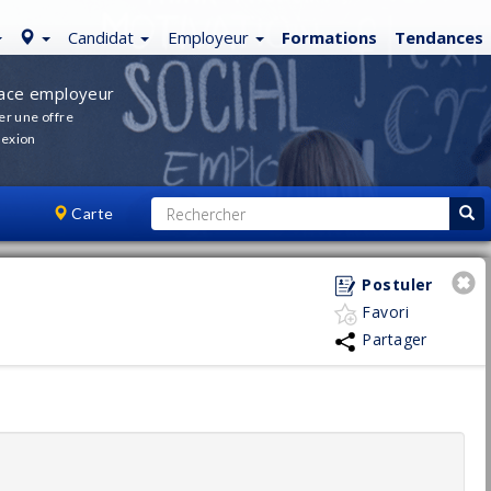
Candidat
Employeur
Formations
Tendances
ace employeur
er une offre
exion
Carte
Postuler
Favori
Partager