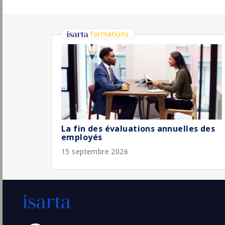
(44 - Loire-Atlantique)
4/
Temporaire
Développeur(se) - Full Stack Java Angular -
Services Financiers- Le Mans
Sopra Steria
Pu
Le Mans
(72 - Sarthe)
31/
Temporaire
Développeur Expert - Java Fullstack -
Défense & Sécurité - Bordeaux
Sopra Steria
Pu
Mérignac
(33 - Gironde)
30/
Temporaire
Développeur / se - Fullstack Java Angular -
Telecom, Medias & Entertainment - Ile-
de-France
Sopra Steria
Pu
27/
Courbevoie
(92 - Hauts-de-Seine)
Temporaire