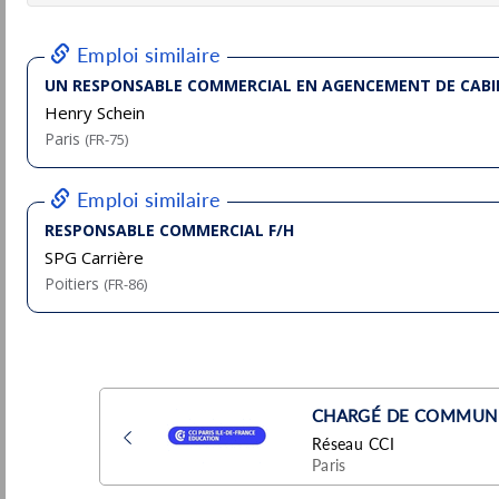
Paris
Pu
(75 - Paris)
14/
Temporaire
Responsable Commercial Export F/H
Thales
Osny
Pu
(95 - Val-d'Oise)
5/
Permanent
Responsable Commercial H/F
Comexposium
Saint-Mandé
Pu
(94 - Val-de-Marne)
4/
Permanent
Responsable Commercial développement
RCF F/H
Idex
Pu
Rueil-Malmaison
(92 - Hauts-de-Seine)
3/
Permanent
Développeur ERP Dynamics Business