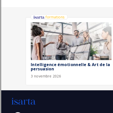
Central (F/H)
Oci Informatique
Pu
Paris
(75 - Paris)
3/
CDI
Responsable Commercial CEE - Paris ou
Lyon - CDI
Groupe Spartes
Pu
Paris
(75 - Paris)
3/
CDI
Directeur/trice Commercial(e) et
Marketing H/F
Marriott Hotels Resorts
Pu
Paris
(75 - Paris)
30/
Permanent
Responsable commercial(e )- CDD 5mois
RELX
Paris
Pu
(75 - Paris)
30/
CDD