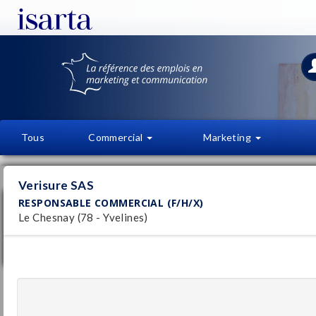
Tous
Commercial
Marketing
OFFRES D'EMPLOI
FI
Verisure SAS
RESPONSABLE COMMERCIAL (F/H/X)
Responsable Commercial (F/H/X)
Le Chesnay (78 - Yvelines)
Verisure SAS
Le Chesnay
Pu
(78 - Yvelines)
5/
CDI
Responsable Commercial (F/H/X)
ADAGIO