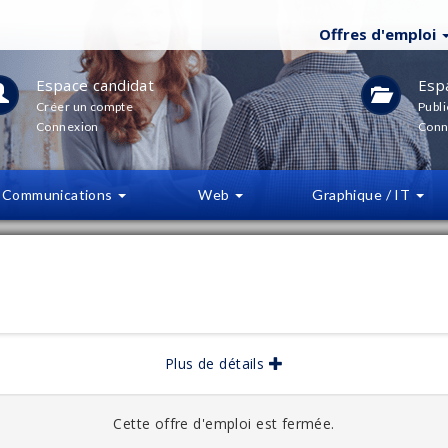
Offres d'emploi
Espace candidat
Esp
Créer un compte
Publi
Connexion
Conn
Communications
Web
Graphique / IT
LTRES
(
0
)
bliée :
09/2025
Plus de détails