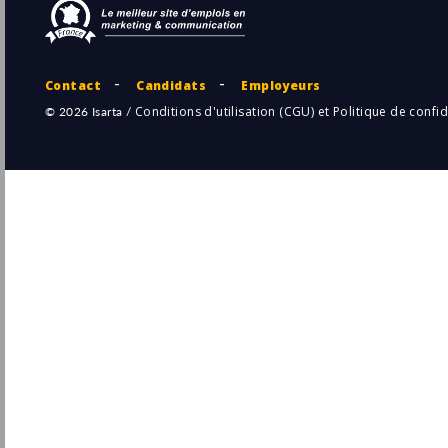
Business Development - Digital Assets H/F
Crédit Agricole
Montrouge
Pu
(92 - Hauts-de-Seine)
30/
CDI
CDD Directeur commercial
Entreprise
Villiers-le-Bâcle
Pu
(91 - Essonne)
27/
CDD
Responsable Commercial (F/H) - CDD 6
mois
RELX
Pu
Paris
(75 - Paris)
24/
CDD
Responsable Commercial Dispositifs
Médicaux - Sport Med / Arthroscopie (H/F)
Stryker