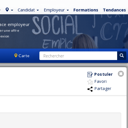
Candidat
Employeur
Formations
Tendances
ace employeur
er une offre
exion
Carte
Postuler
Favori
Partager