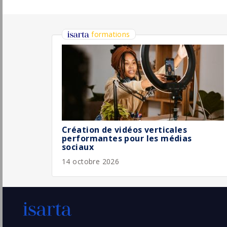
Chef de projet marketing digital H/F
Comexposium
Paris
Pu
(75 - Paris)
4/
Permanent
Chef de projet marketing en
Apprentissage H/F
L'École Française
Pu
Paris
(75 - Paris)
30/
Stage / Alternance
Responsable Relations Publiques, Social
Media & Marketing (H/F)
Barrière
Pu
Paris
(75 - Paris)
29/
CDI
Chef de Produit Marketing Crédit F/H
Banque Française Mutualiste