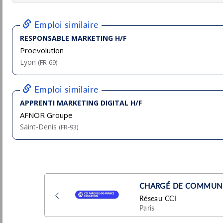
Lagardere
Pu
Vanves
(92 - Hauts-de-Seine)
7/
Stage / Alternance
Assistant graphiste H/F
Lagardere
Vanves
Pu
(92 - Hauts-de-Seine)
15/
Stage / Alternance
CDD 3 mois Chef de Produits Marketing
(H/F)
Atlasformen
Pu
Paris
(75 - Paris)
4/
CDD
Responsable Marketing et Communication
(H/F)
Soeur
Pu
Paris
(75 - Paris)
4/
Permanent