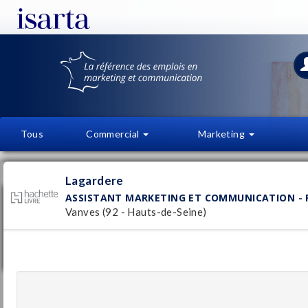
Tous
Commercial
Marketing
OFFRES D'EMPLOI
FI
Lagardere
ASSISTANT MARKETING ET COMMUNICATION - F
Assistant marketing et communication -
FLE H/F
Vanves (92 - Hauts-de-Seine)
Lagardere
Pu
Vanves
(92 - Hauts-de-Seine)
2/
Stage / Alternance
Assistant marketing & communication -
Hachette Pratique H/F