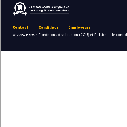
Paris
Pu
(75 - Paris)
16/
Permanent
Chef de Projets Marketing Assurances
Senior
Camca
Pu
Paris
(75 - Paris)
14/
Permanent
Chef de Projet E-Commerce Marketing -
France & UK H/F
Sodiaal
Pu
Boulogne-Billancourt
(92 - Hauts-de-Seine)
13/
CDI
Chef de Projet Marketing Digital H/F
Groupama
Nanterre
Pu
(92 - Hauts-de-Seine)
13/
CDI