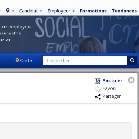
Candidat
Employeur
Formations
Tendances
ace employeur
er une offre
exion
Carte
Postuler
Favori
Partager