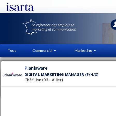
Tous
Commercial
Marketing
OFFRES D'EMPLOI
FI
Planisware
DIGITAL MARKETING MANAGER (F/H/X)
Digital Marketing Manager (F/H/X)
Châtillon (03 - Allier)
Planisware
Châtillon
Pu
(03 - Allier)
28/
CDI
- Temps plein
Responsable marketing et communication
(H/F)
Cofabrik RH