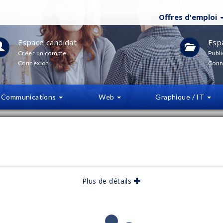
Offres d'emploi
Espace candidat
Esp
Créer un compte
Publi
Connexion
Conn
Communications
Web
Graphique / IT
LTRES
(
0
)
bliée :
10/2025
Plus de détails