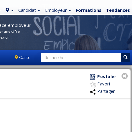
Candidat
Employeur
Formations
Tendances
ace employeur
er une offre
exion
Carte
Postuler
Favori
Partager