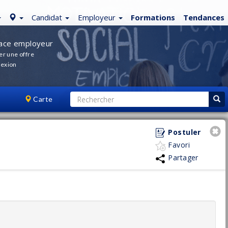
Candidat
Employeur
Formations
Tendances
ace employeur
er une offre
exion
Carte
Postuler
Favori
Partager