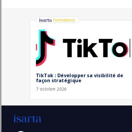
Consultant Rédacteur Médical H/F
Ividata Life Sciences
Paris
Pu
(75 - Paris)
30/
Permanent
Nos super offres || Rédacteur(trice) Junior
- Contrats Collectifs Santé & Prévoyance
W Group
Pu
Paris
(75 - Paris)
20/
CDI
DIRECTION DE L'INFORMATION
INTERNATIONALE - Journaliste
Coordinateur H/F
Radio France
Pu
17/
Paris
(75 - Paris)
Temporaire
Copywriter | Concepteur-Rédacteur Web /
Print / Vidéo