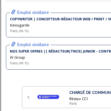
Amplitude SAS
Valence
Pu
(26 - Drôme)
20/
Permanent
Concepteur-rédacteur
Havas
Puteaux
Pu
(92 - Hauts-de-Seine)
5/
Stage / Alternance
Copywriter | Concepteur-Rédacteur Web /
Print / Vidéo
Kinougarde
Pu
Angers
(49 - Maine-et-Loire)
30/
CDI
- Temps plein
FRANCE INTER - Journaliste reporter H/F
Radio France
Paris
Pu
(75 - Paris)
30/
Temporaire