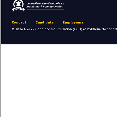
Kinougarde
Pu
Paris
(75 - Paris)
14/
CDI
- Temps plein
Responsable marketing et communication
(H/F)
Cofabrik RH
Pu
Grenoble
(38 - Isère)
7/
Permanent
Responsable commercial Sud-Est (F/H) ?
Fonroche Lighting
Lyon
Pu
(69 - Rhône)
7/
Permanent
Développeur Full stack .NET/ React
Confirmé F/H
Viseo
Pu
Lyon
(69 - Rhône)
6/
Permanent