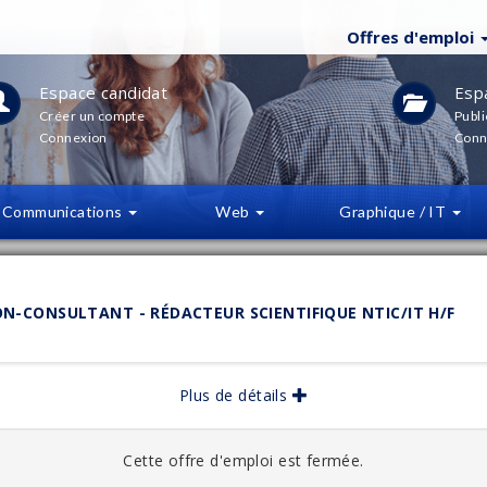
Offres d'emploi
Espace candidat
Esp
Créer un compte
Publi
Connexion
Conn
Communications
Web
Graphique / IT
LTRES
(
0
)
N-CONSULTANT - RÉDACTEUR SCIENTIFIQUE NTIC/IT H/F
bliée :
Plus de détails
11/2025