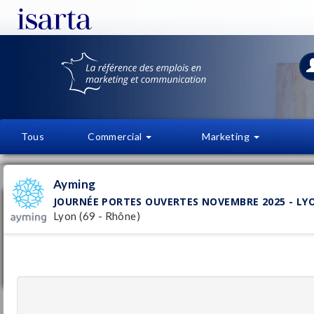
Tous
Commercial
Marketing
OFFRES D'EMPLOI
FI
Ayming
JOURNÉE PORTES OUVERTES NOVEMBRE 2025 - LYO
Journée portes ouvertes Novembre 2025 -
Lyon (69 - Rhône)
LYON-Consultant - Rédacteur scientifique
NTIC/IT H/F
Ayming
Pu
3/
Lyon
(69 - Rhône)
Temporaire
Rédacteur médical F/H