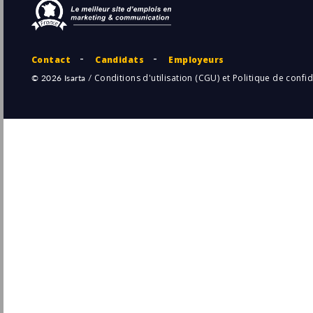
Paris
(75 - Paris)
29/
CDI
Chef de Produit Marketing Crédit F/H
Banque Française Mutualiste
Paris
Pu
(75 - Paris)
16/
Permanent
Chef de Projets Marketing Assurances
Senior
Camca
Pu
Paris
(75 - Paris)
14/
Permanent
Chef de Projet E-Commerce Marketing -
France & UK H/F
Sodiaal
Pu
Boulogne-Billancourt
(92 - Hauts-de-Seine)
13/
CDI