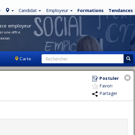
Candidat
Employeur
Formations
Tendances
ace employeur
er une offre
exion
Carte
Postuler
Favori
Partager