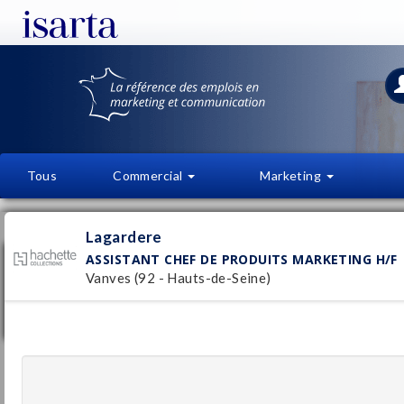
Tous
Commercial
Marketing
OFFRES D'EMPLOI
FI
Lagardere
ASSISTANT CHEF DE PRODUITS MARKETING H/F
Assistant Chef de Produits Marketing H/F
Vanves (92 - Hauts-de-Seine)
Lagardere
Vanves
Pu
(92 - Hauts-de-Seine)
20/
Stage / Alternance
Assistant marketing & communication -
Hachette Pratique H/F
Lagardere