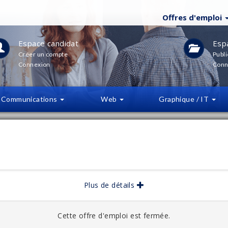
Offres d'emploi
Espace candidat
Esp
Créer un compte
Publi
Connexion
Conn
Communications
Web
Graphique / IT
LTRES
(
0
)
bliée :
04/2026
Plus de détails