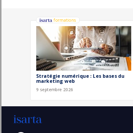
Responsable Marketing et Communication
(H/F)
Soeur
Pu
Paris
(75 - Paris)
4/
Permanent
Chef de projet marketing digital H/F
Comexposium
Paris
Pu
(75 - Paris)
4/
Permanent
Chef de projet marketing en
Apprentissage H/F
L'École Française
Pu
Paris
(75 - Paris)
30/
Stage / Alternance
Responsable Relations Publiques, Social
Media & Marketing (H/F)
Barrière
Pu