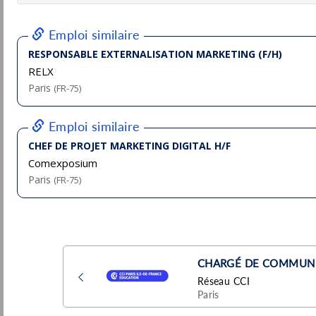
Pu
Vanves
(92 - Hauts-de-Seine)
7/
Stage / Alternance
Assistant graphiste H/F
Lagardere
Vanves
Pu
(92 - Hauts-de-Seine)
15/
Stage / Alternance
Directeur / trice Marketing &
Communication
Pluxee
Pu
Paris
(75 - Paris)
6/
Permanent
CDD 3 mois Chef de Produits Marketing
(H/F)
Atlasformen
Pu
Paris
(75 - Paris)
4/
CDD