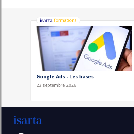
Responsable Commercial Régional (26) H/F
Irisolaris Groupe
Pu
Valence
(26 - Drôme)
3/
Chargé(e) d'affaires Confirmé B2B -
Solutions numériques
Koesio
Pu
3/
Lyon
(69 - Rhône)
Responsable Commercial Territorial
Multi-gammes Sud-Est / Montpellier
(d/f/m)
Roche
Pu
31/
Meylan
(38 - Isère)
Permanent
Responsable Commercial - Réseau de
Distribution France Sud Est
Topcon Positioning