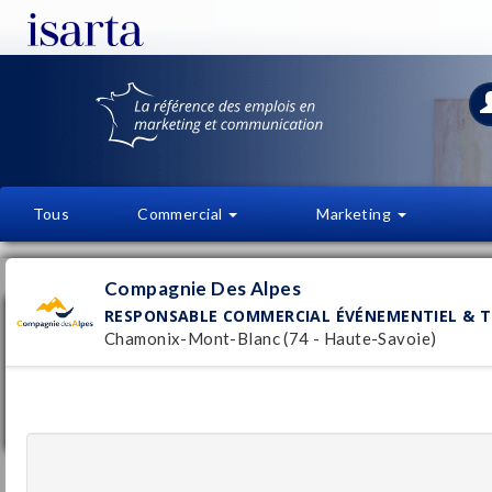
Tous
Commercial
Marketing
OFFRES D'EMPLOI
FI
Compagnie Des Alpes
RESPONSABLE COMMERCIAL ÉVÉNEMENTIEL & TO
Responsable Commercial Événementiel &
Tourisme Daffaires - H/F - Compagnie Des
Chamonix-Mont-Blanc (74 - Haute-Savoie)
Alpes
Compagnie Des Alpes
Pu
18/
Chamonix-Mont-Blanc
(74 - Haute-Savoie)
CDI
Stagiaire Assistant Marketing F/H - H/F -