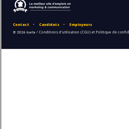
Pu
Lyon
(69 - Rhône)
28/
Permanent
Responsable Commercial(e)
Chubb
Lyon
Pu
(69 - Rhône)
28/
Permanent
Responsable Commercial Hôpital AWM -
Lyon
Smith & Nephew
Pu
Lyon
(69 - Rhône)
28/
Permanent
Responsable Commercial.e Sud-Est
Eurofins France Environnement
Lyon
Pu
(69 - Rhône)
27/
CDI