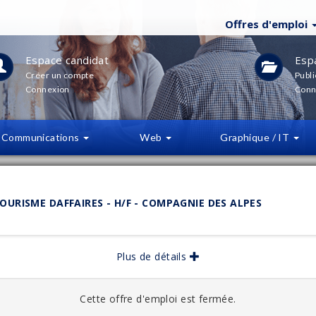
Offres d'emploi
Espace candidat
Esp
Créer un compte
Publi
Connexion
Conn
Communications
Web
Graphique / IT
LTRES
(
0
)
URISME DAFFAIRES - H/F - COMPAGNIE DES ALPES
bliée :
Plus de détails
05/2026