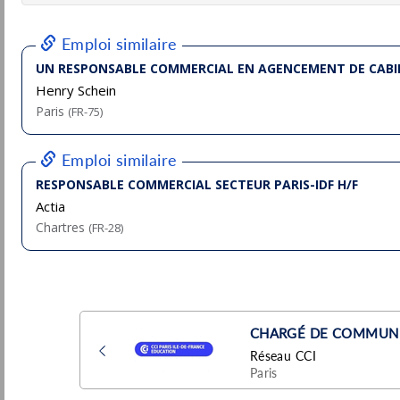
Compagnie Des Alpes
Compagnie Des Alpes
Pu
Saint-Laurent-du-Var
(06 - Alpes-Maritimes)
28/
Stage / Alternance
Responsable Commercial RÃ©gional F/H
(MÃ©dical, Solutions HospitaliÃ¨res) -
Lyon
Esprit -RH
Pu
5/
Lyon
(69 - Rhône)
Permanent
Responsable Commercial
Douane/Overseas - H/F
Groupe BBL
Pu
4/
Saint-Quentin-Fallavier
(38 - Isère)
Chargé(e) d'affaires Junior B2B - Solutions
numériques
Koesio
Pu
4/
Lyon
(69 - Rhône)