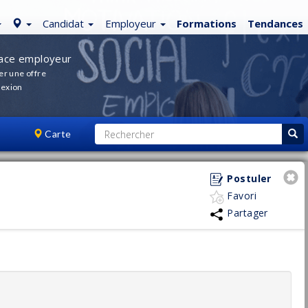
Candidat
Employeur
Formations
Tendances
ace employeur
er une offre
exion
Carte
Postuler
Favori
Partager