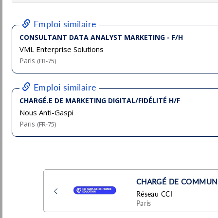
Vanves
Pu
(92 - Hauts-de-Seine)
15/
Stage / Alternance
Assistant de la Direction Marketing et
Commercial
Steva Villa Beausoleil
Pu
Montrouge
(92 - Hauts-de-Seine)
7/
CDI
Stagiaire en marketing digital et éditorial
Roland Berger
Paris
Pu
(75 - Paris)
7/
Stage / Alternance
Directeur / trice Marketing &
Communication
Pluxee
Pu
Paris
(75 - Paris)
6/
Permanent