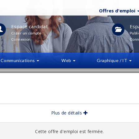
Offres d'emploi
Espace candidat
Esp
Créer un compte
Publi
Connexion
Conn
Communications
Web
Graphique / IT
LTRES
(
0
)
bliée :
06/2026
Plus de détails