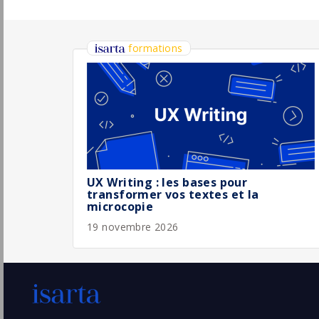
Chargé.e de marketing digital/fidélité H/F
Nous Anti-Gaspi
Paris
Pu
(75 - Paris)
5/
Stage / Alternance
Assistant Marketing H/F
Cityz Media
Boulogne-Billancourt
Pu
(92 - Hauts-de-Seine)
5/
CDI
CDD 3 mois Chef de Produits Marketing
(H/F)
Atlasformen
Pu
Paris
(75 - Paris)
4/
CDD
Senior - Marketing Data Scientist
Consultant
Sia
Pu
Paris
(75 - Paris)
4/
Temporaire