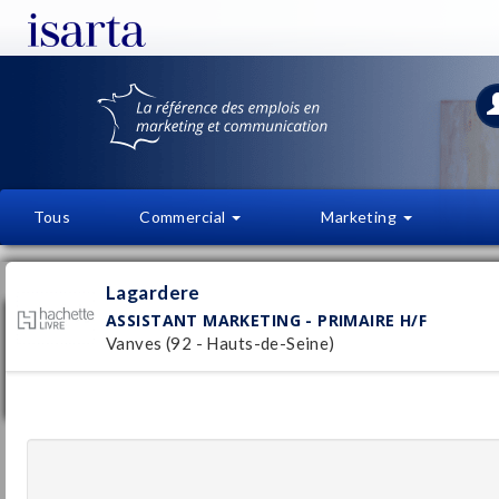
Tous
Commercial
Marketing
OFFRES D'EMPLOI
FI
Lagardere
ASSISTANT MARKETING - PRIMAIRE H/F
Assistant marketing - Primaire H/F
Vanves (92 - Hauts-de-Seine)
Lagardere
Vanves
Pu
(92 - Hauts-de-Seine)
1/
Stage / Alternance
Assistant graphiste H/F
Lagardere