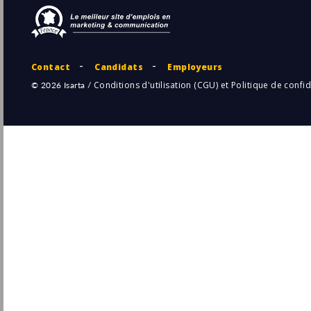
Assistant Marketing en Apprentissage H/F
L'École Française
Paris
Pu
(75 - Paris)
4/
Stage / Alternance
Responsable Marketing et Communication
(H/F)
Soeur
Pu
Paris
(75 - Paris)
4/
Permanent
Chef de projet marketing digital H/F
Comexposium
Paris
Pu
(75 - Paris)
4/
Permanent
Consultant Data Analyst Marketing - F/H
VML Enterprise Solutions
Pu
Paris
(75 - Paris)