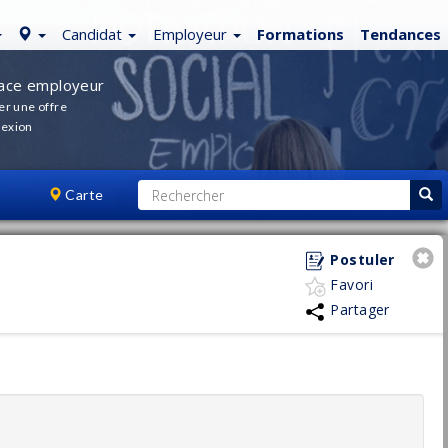
Candidat
Employeur
Formations
Tendances
ace employeur
er une offre
exion
Carte
Postuler
Favori
Partager