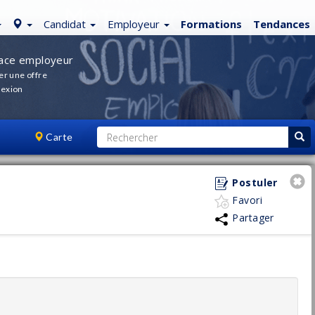
Candidat
Employeur
Formations
Tendances
ace employeur
er une offre
exion
Carte
Postuler
Favori
Partager