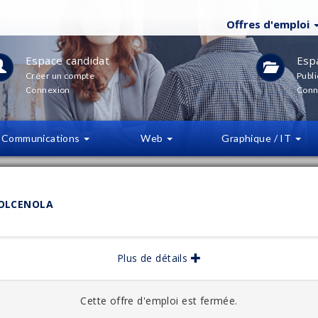
Offres d'emploi
Espace candidat
Esp
Créer un compte
Publi
Connexion
Conn
Communications
Web
Graphique / IT
LTRES
(
0
)
DOLCENOLA
bliée :
06/2026
Plus de détails