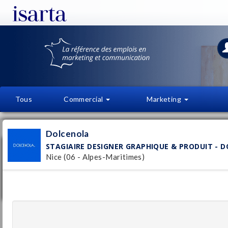
Tous
Commercial
Marketing
OFFRES D'EMPLOI
FI
Dolcenola
STAGIAIRE DESIGNER GRAPHIQUE & PRODUIT - 
Stagiaire Designer Graphique & Produit -
Dolcenola
Nice (06 - Alpes-Maritimes)
Dolcenola
Pu
Nice
(06 - Alpes-Maritimes)
2/
Stage / Alternance
- Temps plein
Développeur Front-End F/H (React)
Cocerto