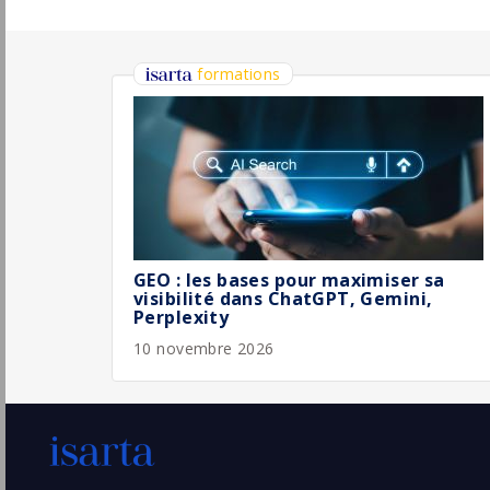
imagino
Cachan
Pu
(94 - Val-de-Marne)
30/
Permanent
Développeur Front-end - F/H
Niji
Pu
Rennes
(35 - Ille-et-Vilaine)
30/
Développeur Front-End Sénior React (H/F)
ALTEN
Lyon
Pu
(69 - Rhône)
30/
Temporaire
Chargé·e de création graphique et
marketing
Athéo Ingénierie
Pu
29/
Strasbourg
(67 - Bas-Rhin)
Graphiste & Motion Designer- H/F
Levallois-Perret