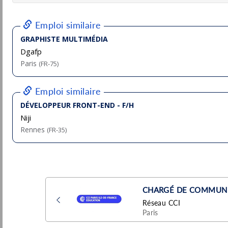
Pu
Cesson-Sévigné
(35 - Ille-et-Vilaine)
6/
Designer Graphique H/F
Comexposium
Paris
Pu
(75 - Paris)
6/
Permanent
Intégrateur HTML/CSS - Développeur
Front-End PHP (H/F)
Dream me up
Pu
Vannes
(56 - Morbihan)
3/
CDD
- Temps plein
CDD - graphiste H/F
AS Watson Group
Paris
Pu
(75 - Paris)
31/
CDD
Développeur Front-End - H/F