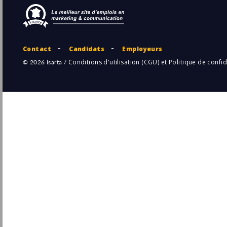
Skill and You
Pu
Levallois-Perret
(92 - Hauts-de-Seine)
28/
CDI
Gen Développeur front-end
Scalian
Pu
Rennes
(35 - Ille-et-Vilaine)
28/
Développeur Front-End Senior Vue.js H/F
SQLI France
Levallois-Perret
Pu
(92 - Hauts-de-Seine)
27/
Temporaire
CDI Graphiste PAO spécialisé Easycatalog
(H/F)
Entreprise
Pu
Wasquehal
(59 - Nord)
22/
CDI
Graphiste multimédia