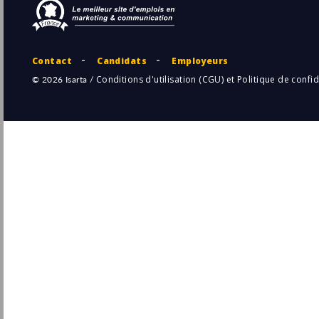
CDI
Développeur Full Stack TypeScript F/H
Klee Group
Pu
Le Plessis-Robinson
(92 - Hauts-de-Seine)
6/
Développeur Full stack .NET/ React
Confirmé F/H
Viseo
Pu
Lyon
(69 - Rhône)
6/
Permanent
Développeur Back End Java H/F
HELPLINE
Lyon
Pu
(69 - Rhône)
6/
Temporaire
Développeur Fullstack F/H
Onepoint
Nantes
Pu
(44 - Loire-Atlantique)