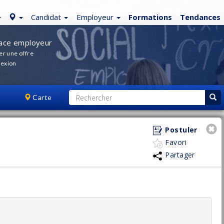
Candidat
Employeur
Formations
Tendances
ace employeur
er une offre
exion
Carte
Postuler
Favori
Partager