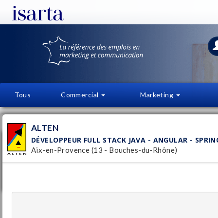
Tous
Commercial
Marketing
OFFRES D'EMPLOI
FI
ALTEN
DÉVELOPPEUR FULL STACK JAVA - ANGULAR - SPRIN
Développeur Full Stack Java - Angular -
Aix-en-Provence (13 - Bouches-du-Rhône)
SpringBatch (H/F)
ALTEN
Pu
Aix-en-Provence
(13 - Bouches-du-Rhône)
9/
CDI
Chef de projet IT - transformation
digitale H/F