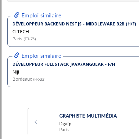
ALTEN
Pu
Vitrolles
(05 - Hautes-Alpes)
23/
Temporaire
Développeur Front-End Sénior React (H/F)
ALTEN
Lyon
Pu
(69 - Rhône)
30/
Temporaire
Développeur senior Java back-end
Instant System
Biot
Pu
(06 - Alpes-Maritimes)
4/
CDI
Développeur Senior Java Back-End (H/F)
Meritis
Aix-en-Provence
Pu
(13 - Bouches-du-Rhône)
16/
Temporaire