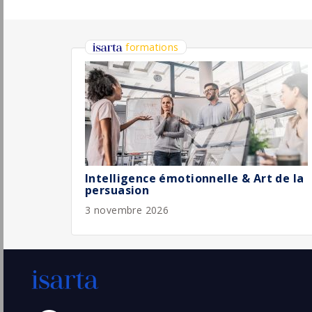
Développeur full stack, Java, Quarkus H/F
Inetum
Antibes
Pu
(06 - Alpes-Maritimes)
14/
Temporaire
Développeur Expérimenté Java Fullstack -
F/H
Accenture
Pu
Saint-Herblain
(44 - Loire-Atlantique)
7/
Permanent
Développeur Java Fullstack React / Angular
- Services Financiers - Orléans
Sopra Steria
Pu
Orléans
(45 - Loiret)
7/
Temporaire
Développeur Fullstack Senior / Lead
Engineer - CDI
Deskeo
Pu
Paris
(75 - Paris)
7/