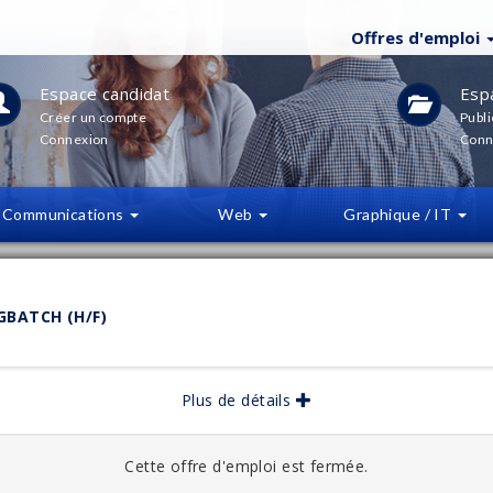
Offres d'emploi
Espace candidat
Esp
Créer un compte
Publi
Connexion
Conn
Communications
Web
Graphique / IT
LTRES
(
0
)
GBATCH (H/F)
bliée :
06/2026
Plus de détails