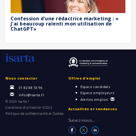
Confession d'une rédactrice marketing : «
J'ai beaucoup ralenti mon utilisation de
ChatGPT»
Nous contacter
Offres d'emploi
Espace candidats
01 82 88 53 96
Espace employeurs
infos@isarta.fr
Alertes-emplois
©
2026 Isarta /
Conditions d'utilisation (CGU),
Actualités et tendances
Politique de confidentialité et Cookies
Suivez-nous...