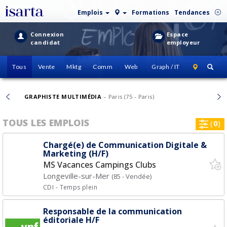
Emplois
Formations
Tendances
Connexion
Espace
candidat
employeur
Tous
Vente
Mktg
Comm
Web
Graph / IT
CHARGÉ(E) DE COMMUNICATION ET CON
5 - Paris)
EN SÉJOUR
– Laval (38 - Isère)
TOUS LES EMPLOIS
(
0
)
Chargé(e) de Communication Digitale &
Marketing (H/F)
MS Vacances Campings Clubs
Longeville-sur-Mer
(85 - Vendée)
CDI
- Temps plein
Responsable de la communication
éditoriale H/F