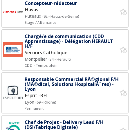
Concepteur-rédacteur
Havas
Puteaux
(92 - Hauts-de-Seine)
Stage / Alternance
Chargé/e de communication (CDD
Apprentissage) - Délégation HERAULT
H/F
Secours Catholique
Montpellier
(34 - Hérault)
CDD
- Temps plein
Responsable Commercial RÃ©gional F/H
(MÃ©dical, Solutions HospitaliÃ¨res) -
Lyon
Esprit -RH
Lyon
(69 - Rhône)
Permanent
Chef de Projet - Delivery Lead F/H
(DSI/Fabrique Digitale)