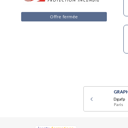
Offre fermée
463
GRAPH
Dgafp
Paris