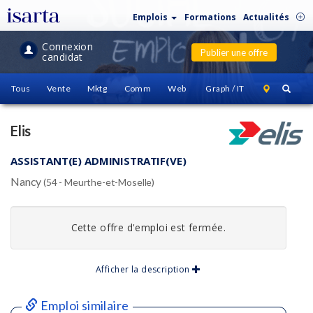
Emplois
Formations
Actualités
Connexion
Publier une offre
candidat
Tous
Vente
Mktg
Comm
Web
Graph / IT
Elis
ASSISTANT(E) ADMINISTRATIF(VE)
Nancy
(54 - Meurthe-et-Moselle)
Cette offre d'emploi est fermée.
Afficher la description
Emploi similaire