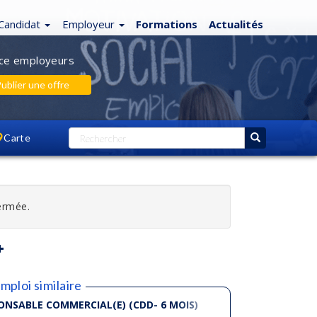
Candidat
Employeur
Formations
Actualités
ce employeurs
ublier une offre
Carte
fermée.
mploi similaire
ONSABLE COMMERCIAL(E) (CDD- 6 MOIS)