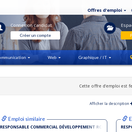
Offres d'emploi
Connexion
candidat
Espa
Créer un compte
P
ommunication
Web
Graphique / IT
Cette offre d'emploi est 
Afficher la description
Emploi similaire
E
RESPONSABLE COMMERCIAL DÉVELOPPEMENT RCF F/H
RESP