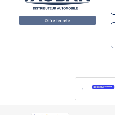
Offre fermée
151