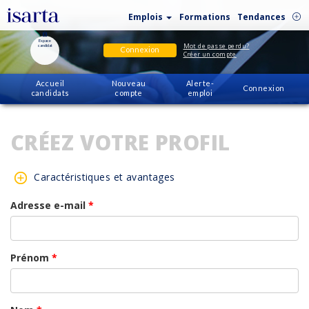
Emplois
Formations
Tendances
Espace
Mot de passe perdu?
candidat
Connexion
Créer un compte
Accueil
Nouveau
Alerte-
Connexion
candidats
compte
emploi
CRÉEZ VOTRE PROFIL
Caractéristiques et avantages
Adresse e-mail
*
Prénom
*