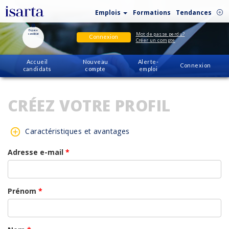
Emplois
Formations
Tendances
Espace
Mot de passe perdu?
candidat
Connexion
Créer un compte
Accueil
Nouveau
Alerte-
Connexion
candidats
compte
emploi
CRÉEZ VOTRE PROFIL
Caractéristiques et avantages
Adresse e-mail
*
Prénom
*