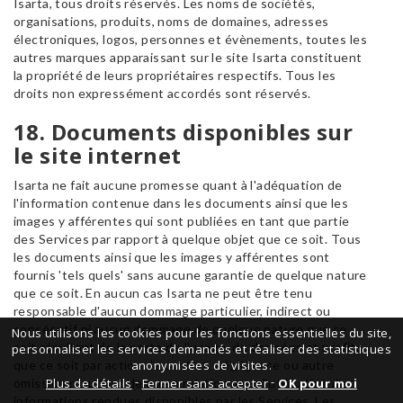
Isarta, tous droits réservés. Les noms de sociétés,
organisations, produits, noms de domaines, adresses
électroniques, logos, personnes et évènements, toutes les
autres marques apparaissant sur le site Isarta constituent
la propriété de leurs propriétaires respectifs. Tous les
droits non expressément accordés sont réservés.
18. Documents disponibles sur
le site internet
Isarta ne fait aucune promesse quant à l'adéquation de
l'information contenue dans les documents ainsi que les
images y afférentes qui sont publiées en tant que partie
des Services par rapport à quelque objet que ce soit. Tous
les documents ainsi que les images y afférentes sont
fournis 'tels quels' sans aucune garantie de quelque nature
que ce soit. En aucun cas Isarta ne peut être tenu
responsable d'aucun dommage particulier, indirect ou
consécutif ni aucun dommage de quelque nature que ce
Nous utilisons les cookies pour les fonctions essentielles du site,
soit résultant de la perte de l'usage, de données et profits
personnaliser les services demandés et réaliser des statistiques
que ce soit par action de contrat, négligence ou autre
anonymisées
de visites.
-
-
Plus de détails
Fermer sans accepter
OK pour moi
omission résultant de ou en relation avec l'utilisation des
informations rendues disponibles par les Services. Les