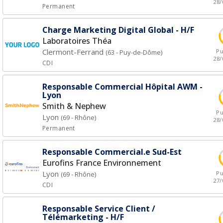
28/
Permanent
Charge Marketing Digital Global - H/F
Laboratoires Théa
Clermont-Ferrand
Pu
(63 - Puy-de-Dôme)
28/
CDI
Responsable Commercial Hôpital AWM -
Lyon
Smith & Nephew
Pu
Lyon
(69 - Rhône)
28/
Permanent
Responsable Commercial.e Sud-Est
Eurofins France Environnement
Lyon
Pu
(69 - Rhône)
27/
CDI
Responsable Service Client /
Télémarketing - H/F