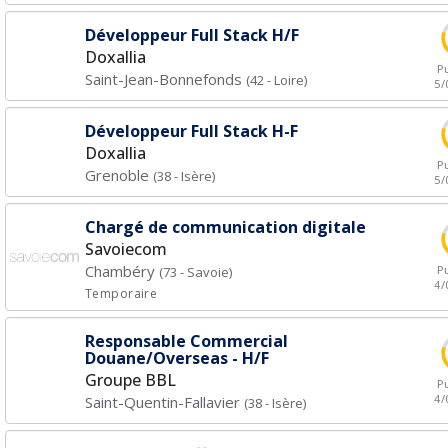
Développeur Full Stack H/F
Doxallia
Pu
Saint-Jean-Bonnefonds
(42 - Loire)
5/
Développeur Full Stack H-F
Doxallia
Pu
Grenoble
(38 - Isère)
5/
Chargé de communication digitale
Savoiecom
Chambéry
Pu
(73 - Savoie)
4/
Temporaire
Responsable Commercial
Douane/Overseas - H/F
Groupe BBL
Pu
4/
Saint-Quentin-Fallavier
(38 - Isère)