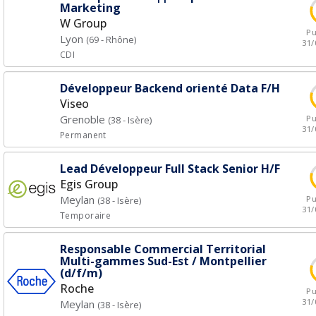
Marketing
W Group
Pu
Lyon
(69 - Rhône)
31/
CDI
Développeur Backend orienté Data F/H
Viseo
Grenoble
Pu
(38 - Isère)
31/
Permanent
Lead Développeur Full Stack Senior H/F
Egis Group
Meylan
Pu
(38 - Isère)
31/
Temporaire
Responsable Commercial Territorial
Multi-gammes Sud-Est / Montpellier
(d/f/m)
Roche
Pu
31/
Meylan
(38 - Isère)