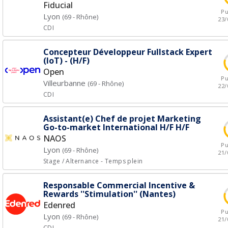
Fiducial
Pu
Lyon
(69 - Rhône)
23/
CDI
Concepteur Développeur Fullstack Expert
(IoT) - (H/F)
Open
Pu
Villeurbanne
(69 - Rhône)
22/
CDI
Assistant(e) Chef de projet Marketing
Go-to-market International H/F H/F
NAOS
Pu
Lyon
(69 - Rhône)
21/
Stage / Alternance
- Temps plein
Responsable Commercial Incentive &
Rewards ''Stimulation'' (Nantes)
Edenred
Pu
Lyon
(69 - Rhône)
21/
CDI