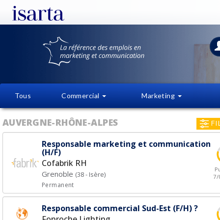
Tous
Commercial
Marketing
AUVERGNE-RHÔNE-ALPES
FI
Responsable marketing et communication
(H/F)
Cofabrik RH
Pu
Grenoble
(38 - Isère)
7/
Permanent
Responsable commercial Sud-Est (F/H) ?
Fonroche Lighting