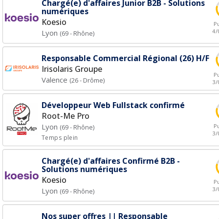
Chargé(e) d'affaires Junior B2B - Solutions
numériques
Koesio
Pu
4/
Lyon
(69 - Rhône)
Responsable Commercial Régional (26) H/F
Irisolaris Groupe
Pu
Valence
(26 - Drôme)
3/
Développeur Web Fullstack confirmé
Root-Me Pro
Lyon
Pu
(69 - Rhône)
3/
Temps plein
Chargé(e) d'affaires Confirmé B2B -
Solutions numériques
Koesio
Pu
3/
Lyon
(69 - Rhône)
Nos super offres || Responsable