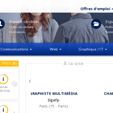
Offres d'emploi
Espace candidat
Esp
Créer un compte
Publi
Connexion
Conn
Communications
Web
Graphique / IT
À la une
LTRES
(
0
)
bliée :
08/2026
CHARGÉ(E) DE COMMUNICATION ET
CONSEILLER(E) EN SÉJOUR
Gîtes de France Mayenne
Laval (38 - Isère)