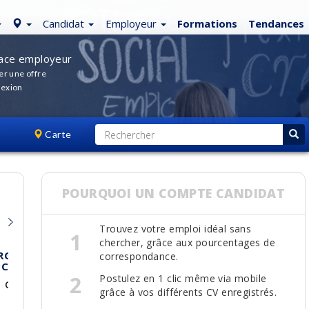
Candidat
Employeur
Formations
Tendances
ace employeur
er une offre
exion
Carte
POURQUOI UN COMPTE CANDIDAT
Trouvez votre emploi idéal sans
1
chercher, grâce aux pourcentages de
correspondance.
2
Postulez en 1 clic même via mobile
grâce à vos différents CV enregistrés.