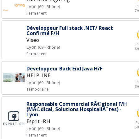
Lyon
Pu
(69 - Rhône)
7/
Permanent
Développeur Full stack .NET/ React
Confirmé F/H
Viseo
Pu
Lyon
(69 - Rhône)
6/
Permanent
Développeur Back End Java H/F
HELPLINE
Lyon
Pu
(69 - Rhône)
6/
Temporaire
Responsable Commercial RÃ©gional F/H
(MÃ©dical, Solutions HospitaliÃ¨res) -
Lyon
Esprit -RH
Pu
5/
Lyon
(69 - Rhône)
Permanent