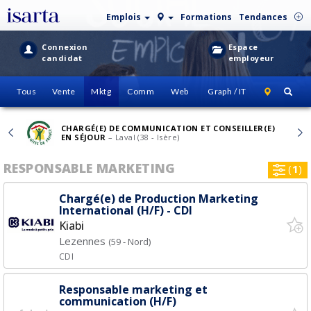
Emplois
Formations
Tendances
Connexion
Espace
candidat
employeur
Tous
Vente
Mktg
Comm
Web
Graph / IT
CHARGÉ(E) DE COMMUNICATION ET CONSEILLER(E)
EN SÉJOUR
– Laval (38 - Isère)
RESPONSABLE MARKETING
(
1
)
Chargé(e) de Production Marketing
International (H/F) - CDI
Kiabi
Lezennes
(59 - Nord)
CDI
Responsable marketing et
communication (H/F)