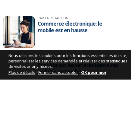
PAR LA RÉDACTION
Commerce électronique: le
mobile est en hausse
Nous utilisons les cookies pour les fonctions essentielles du site,
PAR LA RÉDACTION
personnaliser les services demandés et réaliser des statistiques
Enquête sur les services bancaires
de visites anonymisées.
en ligne au Québec
-
-
Plus de détails
Fermer sans accepter
OK pour moi
PAR LA RÉDACTION
Services gouvernementaux en
ligne: les Québécois de plus en
plus à l’aise