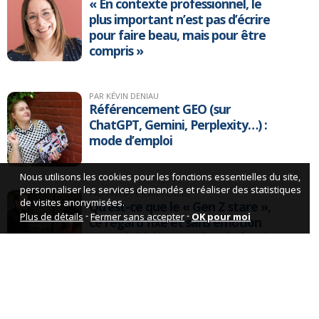
« En contexte professionnel, le
plus important n’est pas d’écrire
pour faire beau, mais pour être
compris »
PAR KÉVIN DENIAU
Référencement GEO (sur
ChatGPT, Gemini, Perplexity…) :
mode d’emploi
Nous utilisons les cookies pour les fonctions essentielles du site,
personnaliser les services demandés et réaliser des statistiques
PAR PHILIPPE JEAN POIRIER
de visites anonymisées.
Qu’est-ce que le « Gen Z stare »,
-
-
Plus de détails
Fermer sans accepter
OK pour moi
ce regard fixe et sans émotion
reproché à la nouvelle génération
?
PAR PHILIPPE JEAN POIRIER
Instagram dorénavant indexé